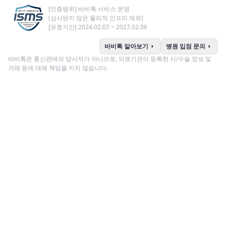
[인증범위] 바비톡 서비스 운영
(심사받지 않은 물리적 인프라 제외)
[유효기간] 2024.02.07 ~ 2027.02.06
arrow_right
arrow_right
바비톡 알아보기
병원 입점 문의
바비톡은 통신판매의 당사자가 아니므로, 의료기관이 등록한 시/수술 정보 및
거래 등에 대해 책임을 지지 않습니다.