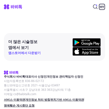
더 많은 시술정보
앱에서 보기
앱스토어에서 다운받기
주식회사 바비톡
대표이사 신정인
개인정보 관리책임자 신정인
사업자등록번호 836-86-02172
통신판매업신고번호 2021-서울강남-03497
서울특별시 서초구 강남대로 363 363강남타워 11층
이메일 cs@babitalk.com
서비스 이용약관
개인정보 처리 방침
위치기반 서비스 이용약관
명예훼손 게시중단 요청