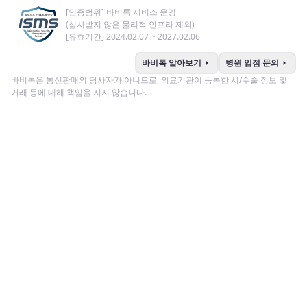
[인증범위] 바비톡 서비스 운영
(심사받지 않은 물리적 인프라 제외)
[유효기간] 2024.02.07 ~ 2027.02.06
arrow_right
arrow_right
바비톡 알아보기
병원 입점 문의
바비톡은 통신판매의 당사자가 아니므로, 의료기관이 등록한 시/수술 정보 및
거래 등에 대해 책임을 지지 않습니다.