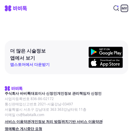
더 많은 시술정보
앱에서 보기
앱스토어에서 다운받기
주식회사 바비톡
대표이사 신정인
개인정보 관리책임자 신정인
사업자등록번호 836-86-02172
통신판매업신고번호 2021-서울강남-03497
서울특별시 서초구 강남대로 363 363강남타워 11층
이메일 cs@babitalk.com
서비스 이용약관
개인정보 처리 방침
위치기반 서비스 이용약관
명예훼손 게시중단 요청