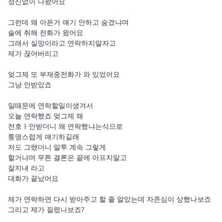
정신없이 나왔어요 

그런데 왜 아픈거 얘기 안하고 숨겼냐며

술에 취해 전화가 왔어요 

그래서 실망이라고 연락하지말자고 

제가 끊어버리고 

엊그제 또 부재중전화가 와 있었어요

그냥 안받았죠 

일때문에 연락할일이생겨서 

오늘 연락했죠 엊그제 왜 

전호ㅏ안받더니 왜 연락했냐는식으로 

퉁명스럽게 얘기하길래 

저도 그랬더니 말투 계속 그렇게 

할거냐며 무튼 결론은 끝에 아프지말고 

잘지내 라고

대화가 끝났어요 

제가 연락하면 다시 받아주고 할 줄 알았는데 자존심이 상했나보죠 

그리고 제가 질렸나보죠? 
