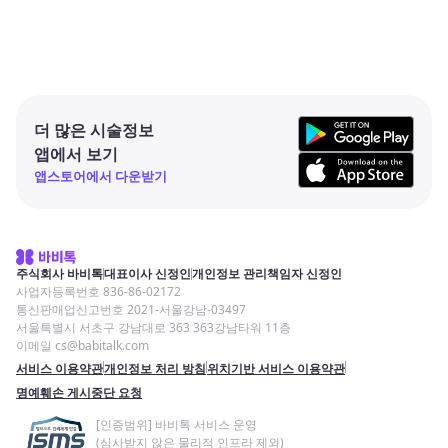
더 많은 시술정보
앱에서 보기
앱스토어에서 다운받기
주식회사 바비톡
대표이사 신정인
개인정보 관리책임자 신정인
사업자등록번호 836-86-02172
통신판매업신고번호 2021-서울강남-03497
서울특별시 서초구 강남대로 363 363강남타워 11층
이메일 cs@babitalk.com
서비스 이용약관
개인정보 처리 방침
위치기반 서비스 이용약관
명예훼손 게시중단 요청
[인증범위] 바비톡 서비스 운영
(심사받지 않은 물리적 인프라 제외)