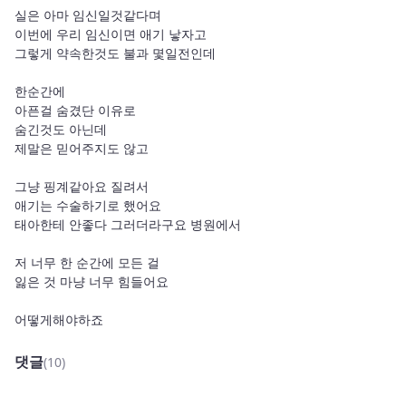
실은 아마 임신일것같다며 

이번에 우리 임신이면 애기 낳자고 

그렇게 약속한것도 불과 몇일전인데

한순간에 

아픈걸 숨겼단 이유로

숨긴것도 아닌데 

제말은 믿어주지도 않고 

그냥 핑계같아요 질려서 

애기는 수술하기로 했어요 

태아한테 안좋다 그러더라구요 병원에서

저 너무 한 순간에 모든 걸 

잃은 것 마냥 너무 힘들어요 

어떻게해야하죠 
댓글
(10)