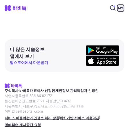
더 많은 시술정보
앱에서 보기
앱스토어에서 다운받기
주식회사 바비톡
대표이사 신정인
개인정보 관리책임자 신정인
사업자등록번호 836-86-02172
통신판매업신고번호 2021-서울강남-03497
서울특별시 서초구 강남대로 363 363강남타워 11층
이메일 cs@babitalk.com
서비스 이용약관
개인정보 처리 방침
위치기반 서비스 이용약관
명예훼손 게시중단 요청