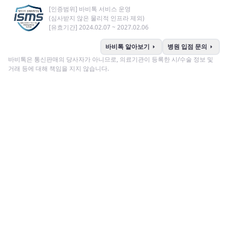
[인증범위] 바비톡 서비스 운영
(심사받지 않은 물리적 인프라 제외)
[유효기간] 2024.02.07 ~ 2027.02.06
arrow_right
arrow_right
바비톡 알아보기
병원 입점 문의
바비톡은 통신판매의 당사자가 아니므로, 의료기관이 등록한 시/수술 정보 및
거래 등에 대해 책임을 지지 않습니다.