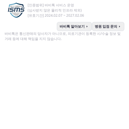
[인증범위] 바비톡 서비스 운영
(심사받지 않은 물리적 인프라 제외)
[유효기간] 2024.02.07 ~ 2027.02.06
arrow_right
arrow_right
바비톡 알아보기
병원 입점 문의
바비톡은 통신판매의 당사자가 아니므로, 의료기관이 등록한 시/수술 정보 및
거래 등에 대해 책임을 지지 않습니다.