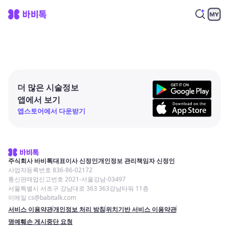
더 많은 시술정보
앱에서 보기
앱스토어에서 다운받기
주식회사 바비톡
대표이사 신정인
개인정보 관리책임자 신정인
사업자등록번호 836-86-02172
통신판매업신고번호 2021-서울강남-03497
서울특별시 서초구 강남대로 363 363강남타워 11층
이메일 cs@babitalk.com
서비스 이용약관
개인정보 처리 방침
위치기반 서비스 이용약관
명예훼손 게시중단 요청