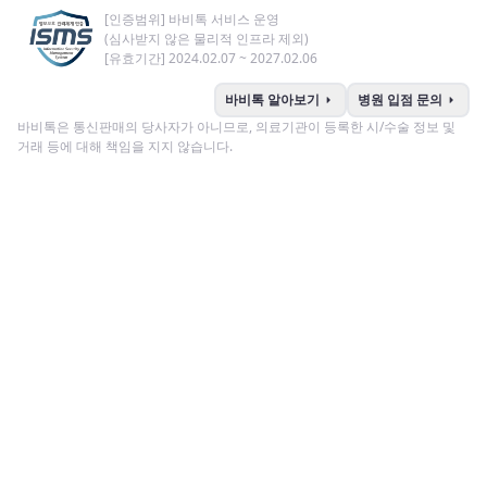
[인증범위] 바비톡 서비스 운영
(심사받지 않은 물리적 인프라 제외)
[유효기간] 2024.02.07 ~ 2027.02.06
arrow_right
arrow_right
바비톡 알아보기
병원 입점 문의
바비톡은 통신판매의 당사자가 아니므로, 의료기관이 등록한 시/수술 정보 및
거래 등에 대해 책임을 지지 않습니다.