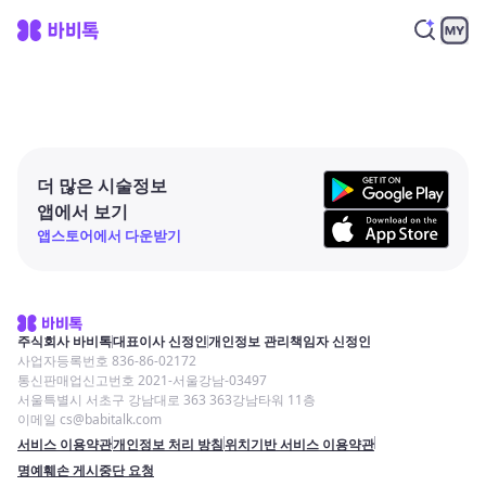
더 많은 시술정보
앱에서 보기
앱스토어에서 다운받기
주식회사 바비톡
대표이사 신정인
개인정보 관리책임자 신정인
사업자등록번호 836-86-02172
통신판매업신고번호 2021-서울강남-03497
서울특별시 서초구 강남대로 363 363강남타워 11층
이메일 cs@babitalk.com
서비스 이용약관
개인정보 처리 방침
위치기반 서비스 이용약관
명예훼손 게시중단 요청