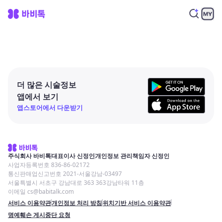
더 많은 시술정보
앱에서 보기
앱스토어에서 다운받기
주식회사 바비톡
대표이사 신정인
개인정보 관리책임자 신정인
사업자등록번호 836-86-02172
통신판매업신고번호 2021-서울강남-03497
서울특별시 서초구 강남대로 363 363강남타워 11층
이메일 cs@babitalk.com
서비스 이용약관
개인정보 처리 방침
위치기반 서비스 이용약관
명예훼손 게시중단 요청