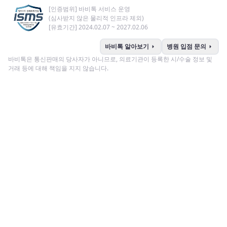
[인증범위] 바비톡 서비스 운영
(심사받지 않은 물리적 인프라 제외)
[유효기간] 2024.02.07 ~ 2027.02.06
arrow_right
arrow_right
바비톡 알아보기
병원 입점 문의
바비톡은 통신판매의 당사자가 아니므로, 의료기관이 등록한 시/수술 정보 및
거래 등에 대해 책임을 지지 않습니다.