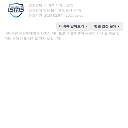
[인증범위] 바비톡 서비스 운영
(심사받지 않은 물리적 인프라 제외)
[유효기간] 2024.02.07 ~ 2027.02.06
arrow_right
arrow_right
바비톡 알아보기
병원 입점 문의
바비톡은 통신판매의 당사자가 아니므로, 의료기관이 등록한 시/수술 정보 및
거래 등에 대해 책임을 지지 않습니다.