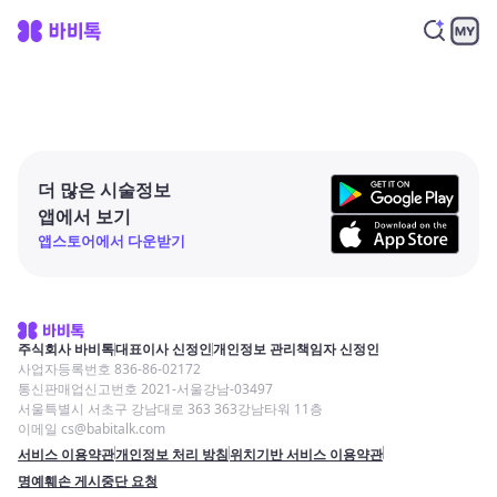
더 많은 시술정보
앱에서 보기
앱스토어에서 다운받기
주식회사 바비톡
대표이사 신정인
개인정보 관리책임자 신정인
사업자등록번호 836-86-02172
통신판매업신고번호 2021-서울강남-03497
서울특별시 서초구 강남대로 363 363강남타워 11층
이메일 cs@babitalk.com
서비스 이용약관
개인정보 처리 방침
위치기반 서비스 이용약관
명예훼손 게시중단 요청