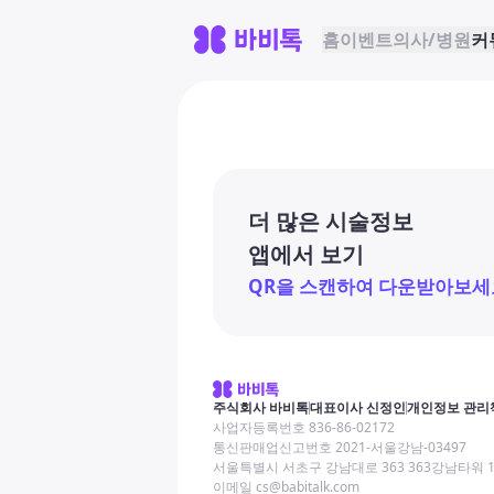
홈
이벤트
의사/병원
커
더 많은 시술정보
앱에서 보기
QR을 스캔하여 다운받아보세
주식회사 바비톡
대표이사 신정인
개인정보 관리
사업자등록번호 836-86-02172
통신판매업신고번호 2021-서울강남-03497
서울특별시 서초구 강남대로 363 363강남타워 
이메일 cs@babitalk.com