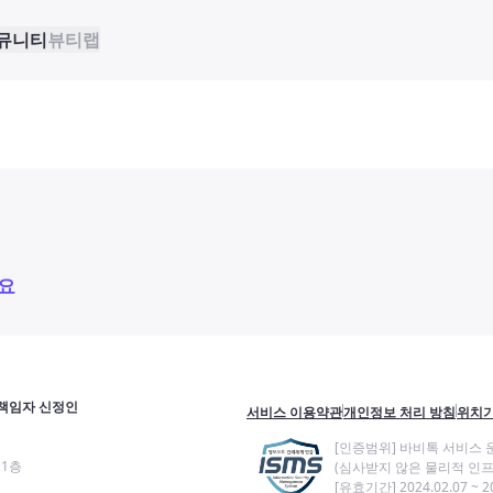
뮤니티
뷰티랩
요
책임자 신정인
서비스 이용약관
개인정보 처리 방침
위치기
[인증범위] 바비톡 서비스 
11층
(심사받지 않은 물리적 인프
[유효기간] 2024.02.07 ~ 20