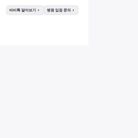
arrow_right
arrow_right
바비톡 알아보기
병원 입점 문의