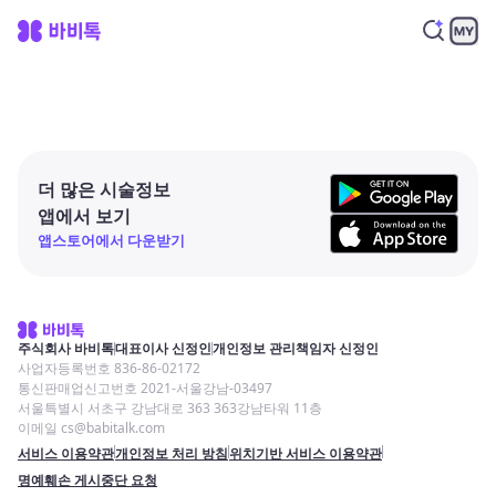
더 많은 시술정보
앱에서 보기
앱스토어에서 다운받기
주식회사 바비톡
대표이사 신정인
개인정보 관리책임자 신정인
사업자등록번호 836-86-02172
통신판매업신고번호 2021-서울강남-03497
서울특별시 서초구 강남대로 363 363강남타워 11층
이메일 cs@babitalk.com
서비스 이용약관
개인정보 처리 방침
위치기반 서비스 이용약관
명예훼손 게시중단 요청