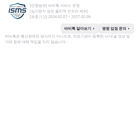
[인증범위] 바비톡 서비스 운영
(심사받지 않은 물리적 인프라 제외)
[유효기간] 2024.02.07 ~ 2027.02.06
arrow_right
arrow_right
바비톡 알아보기
병원 입점 문의
바비톡은 통신판매의 당사자가 아니므로, 의료기관이 등록한 시/수술 정보 및
거래 등에 대해 책임을 지지 않습니다.