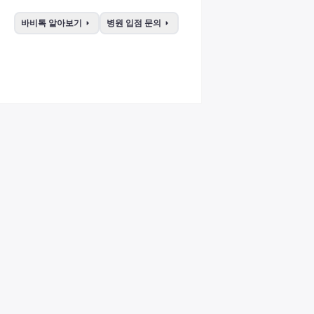
arrow_right
arrow_right
바비톡 알아보기
병원 입점 문의