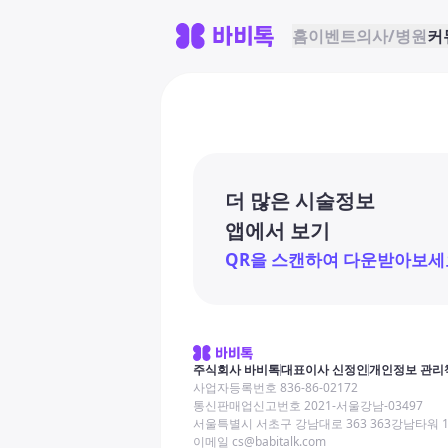
홈
이벤트
의사/병원
커
더 많은 시술정보
앱에서 보기
QR을 스캔하여 다운받아보세
주식회사 바비톡
대표이사 신정인
개인정보 관리
사업자등록번호 836-86-02172
통신판매업신고번호 2021-서울강남-03497
서울특별시 서초구 강남대로 363 363강남타워 
이메일 cs@babitalk.com