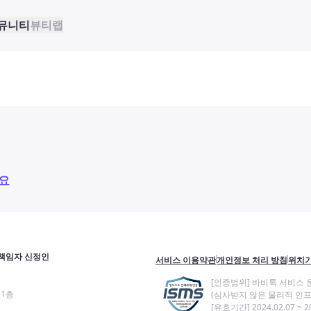
뮤니티
뷰티랩
요
책임자 신정인
서비스 이용약관
개인정보 처리 방침
위치기
[인증범위] 바비톡 서비스 
11층
(심사받지 않은 물리적 인프
[유효기간] 2024.02.07 ~ 20