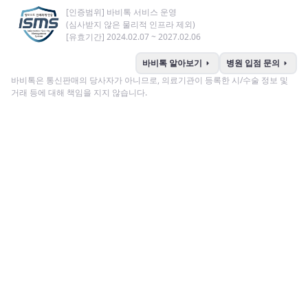
[인증범위] 바비톡 서비스 운영
(심사받지 않은 물리적 인프라 제외)
[유효기간] 2024.02.07 ~ 2027.02.06
arrow_right
arrow_right
바비톡 알아보기
병원 입점 문의
바비톡은 통신판매의 당사자가 아니므로, 의료기관이 등록한 시/수술 정보 및
거래 등에 대해 책임을 지지 않습니다.