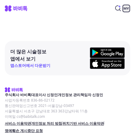
더 많은 시술정보
앱에서 보기
앱스토어에서 다운받기
주식회사 바비톡
대표이사 신정인
개인정보 관리책임자 신정인
사업자등록번호 836-86-02172
통신판매업신고번호 2021-서울강남-03497
서울특별시 서초구 강남대로 363 363강남타워 11층
이메일 cs@babitalk.com
서비스 이용약관
개인정보 처리 방침
위치기반 서비스 이용약관
명예훼손 게시중단 요청