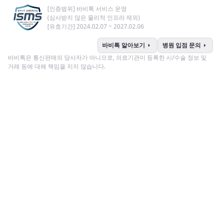
[인증범위] 바비톡 서비스 운영
(심사받지 않은 물리적 인프라 제외)
[유효기간] 2024.02.07 ~ 2027.02.06
arrow_right
arrow_right
바비톡 알아보기
병원 입점 문의
바비톡은 통신판매의 당사자가 아니므로, 의료기관이 등록한 시/수술 정보 및
거래 등에 대해 책임을 지지 않습니다.