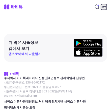
더 많은 시술정보
앱에서 보기
앱스토어에서 다운받기
주식회사 바비톡
대표이사 신정인
개인정보 관리책임자 신정인
사업자등록번호 836-86-02172
통신판매업신고번호 2021-서울강남-03497
서울특별시 서초구 강남대로 363 363강남타워 11층
이메일 cs@babitalk.com
서비스 이용약관
개인정보 처리 방침
위치기반 서비스 이용약관
명예훼손 게시중단 요청