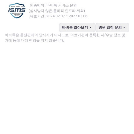
[인증범위] 바비톡 서비스 운영
(심사받지 않은 물리적 인프라 제외)
[유효기간] 2024.02.07 ~ 2027.02.06
arrow_right
arrow_right
바비톡 알아보기
병원 입점 문의
바비톡은 통신판매의 당사자가 아니므로, 의료기관이 등록한 시/수술 정보 및
거래 등에 대해 책임을 지지 않습니다.