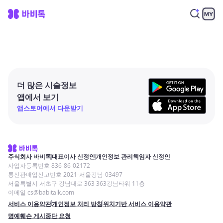
더 많은 시술정보
앱에서 보기
앱스토어에서 다운받기
주식회사 바비톡
대표이사 신정인
개인정보 관리책임자 신정인
사업자등록번호 836-86-02172
통신판매업신고번호 2021-서울강남-03497
서울특별시 서초구 강남대로 363 363강남타워 11층
이메일 cs@babitalk.com
서비스 이용약관
개인정보 처리 방침
위치기반 서비스 이용약관
명예훼손 게시중단 요청