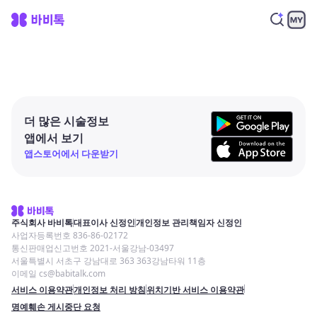
더 많은 시술정보
앱에서 보기
앱스토어에서 다운받기
주식회사 바비톡
대표이사 신정인
개인정보 관리책임자 신정인
사업자등록번호 836-86-02172
통신판매업신고번호 2021-서울강남-03497
서울특별시 서초구 강남대로 363 363강남타워 11층
이메일 cs@babitalk.com
서비스 이용약관
개인정보 처리 방침
위치기반 서비스 이용약관
명예훼손 게시중단 요청