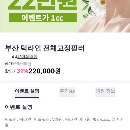
-
부산 턱라인 전체교정필러
4.4
43
개의 후기
정가
319,000
원
220,000
31
%
원
할인가
이벤트 설명
후기
병원 정보
(
43
)
이벤트 설명
턱필러, 턱라인, 턱끝필러, V라인, 턱라인 비대칭, 벨라스트, 리쥬비
엘