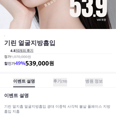
-
기린 얼굴지방흡입
4.8
10
개의 후기
정가
1,070,000
원
539,000
49
%
원
할인가
이벤트 설명
후기
병원 정보
(
10
)
이벤트 설명
기린 얼지흡 얼굴지방흡입 광대 이중턱 사각턱 볼살 풀페이스 지방
흡입 지흡