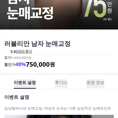
-
러블리안 남자 눈매교정
5.0
3
개의 후기
정가
1,450,000
원
750,000
48
%
원
할인가
이벤트 설명
후기
병원 정보
(
3
)
이벤트 설명
김상범박사의 눈매교정, 여성의 눈과는 다른 남성적인 눈매포인트