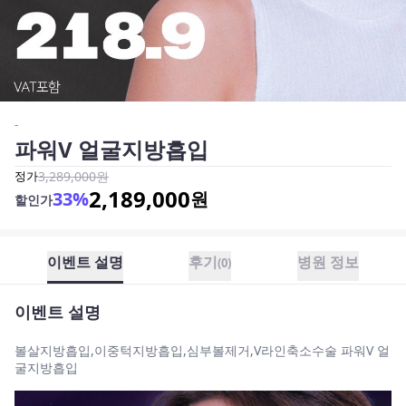
-
파워V 얼굴지방흡입
정가
3,289,000
원
2,189,000
33
%
원
할인가
이벤트 설명
후기
병원 정보
(
0
)
이벤트 설명
볼살지방흡입,이중턱지방흡입,심부볼제거,V라인축소수술 파워V 얼
굴지방흡입