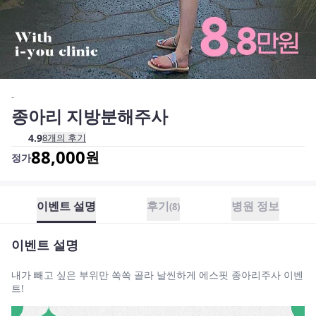
-
종아리 지방분해주사
4.9
8
개의 후기
88,000
원
정가
이벤트 설명
후기
병원 정보
(
8
)
이벤트 설명
내가 빼고 싶은 부위만 쏙쏙 골라 날씬하게 에스핏 종아리주사 이벤
트!