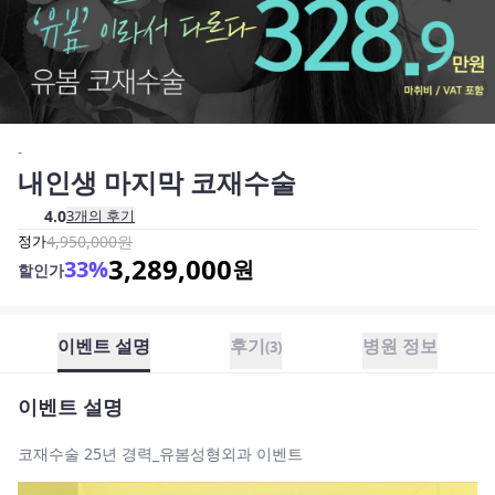
-
내인생 마지막 코재수술
4.0
3
개의 후기
정가
4,950,000
원
3,289,000
33
%
원
할인가
이벤트 설명
후기
병원 정보
(
3
)
이벤트 설명
코재수술 25년 경력_유봄성형외과 이벤트