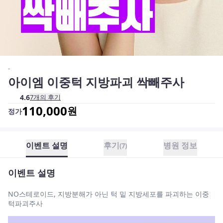
-
아이엠 이중턱 지방파괴 싹빼주사
4.6
7
개의 후기
110,000
원
정가
이벤트 설명
후기
병원 정보
(
7
)
이벤트 설명
NO스테로이드, 지방분해가 아닌 턱 밑 지방세포를 파괴하는 이중
턱파괴주사