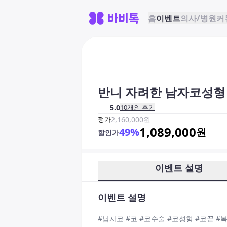
홈
이벤트
의사/병원
커
-
반니 자려한 남자코성형
5.0
10
개의 후기
정가
2,160,000
원
1,089,000
49
%
원
할인가
이벤트 설명
이벤트 설명
#남자코 #코 #코수술 #코성형 #코끝 #