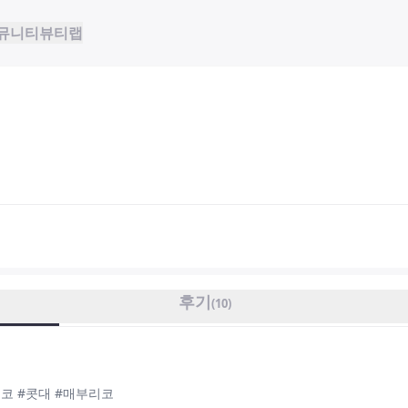
뮤니티
뷰티랩
후기
(
10
)
복코 #콧대 #매부리코