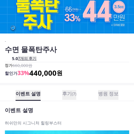
-
수면 물폭탄주사
5.0
7
개의 후기
정가
660,000
원
440,000
33
%
원
할인가
이벤트 설명
후기
병원 정보
(
7
)
이벤트 설명
허쉬만의 시그니처 힐링부스터