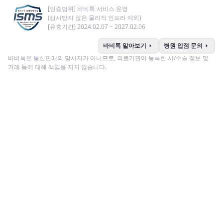
[인증범위] 바비톡 서비스 운영
(심사받지 않은 물리적 인프라 제외)
[유효기간] 2024.02.07 ~ 2027.02.06
arrow_right
arrow_right
바비톡 알아보기
병원 입점 문의
바비톡은 통신판매의 당사자가 아니므로, 의료기관이 등록한 시/수술 정보 및
거래 등에 대해 책임을 지지 않습니다.