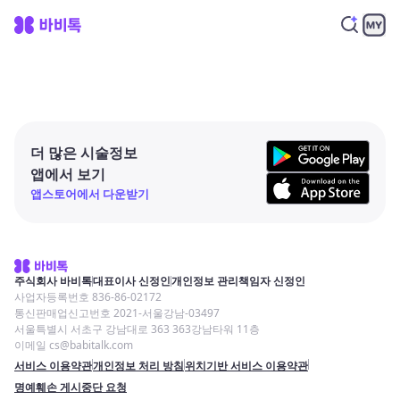
더 많은 시술정보
앱에서 보기
앱스토어에서 다운받기
주식회사 바비톡
대표이사 신정인
개인정보 관리책임자 신정인
사업자등록번호 836-86-02172
통신판매업신고번호 2021-서울강남-03497
서울특별시 서초구 강남대로 363 363강남타워 11층
이메일 cs@babitalk.com
서비스 이용약관
개인정보 처리 방침
위치기반 서비스 이용약관
명예훼손 게시중단 요청