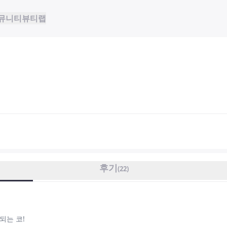
뮤니티
뷰티랩
후기
(
22
)
되는 코!