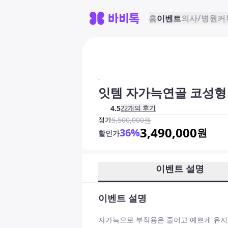
홈
이벤트
의사/병원
커
-
잇템 자가늑연골 코성형
4.5
22
개의 후기
정가
5,500,000
원
3,490,000
36
%
원
할인가
이벤트 설명
이벤트 설명
자가늑으로 부작용은 줄이고 예쁘게 유지