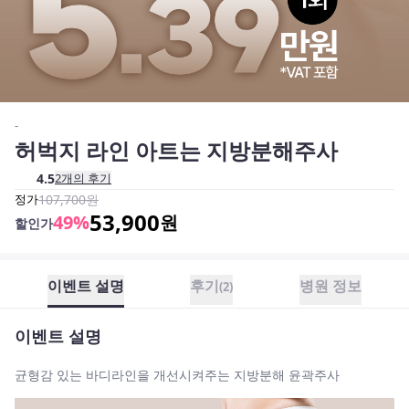
-
허벅지 라인 아트는 지방분해주사
4.5
2
개의 후기
정가
107,700
원
53,900
49
%
원
할인가
이벤트 설명
후기
병원 정보
(
2
)
이벤트 설명
균형감 있는 바디라인을 개선시켜주는 지방분해 윤곽주사