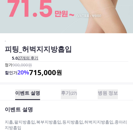
-
피팅_허벅지지방흡입
5.0
27
개의 후기
정가
900,000
원
715,000
20
%
원
할인가
이벤트 설명
후기
병원 정보
(
27
)
이벤트 설명
지흡,팔지방흡입,복부지방흡입,등지방흡입,허벅지지방흡입,종아리
지방흡입