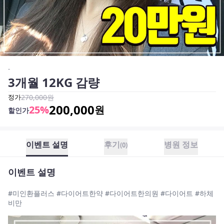
-
3개월 12KG 감량
정가
270,000
원
200,000
25
%
원
할인가
이벤트 설명
후기
병원 정보
(
0
)
이벤트 설명
#미인환플러스 #다이어트한약 #다이어트한의원 #다이어트 #하체
비만