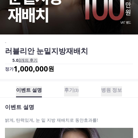
-
러블리안 눈밑지방재배치
5.0
3
개의 후기
1,000,000
원
정가
이벤트 설명
후기
병원 정보
(
3
)
이벤트 설명
밝게, 탄력있게, 눈 밑 지방 재배치로 동안효과를!