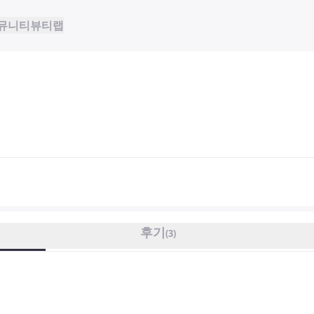
뮤니티
뷰티랩
후기
(
3
)