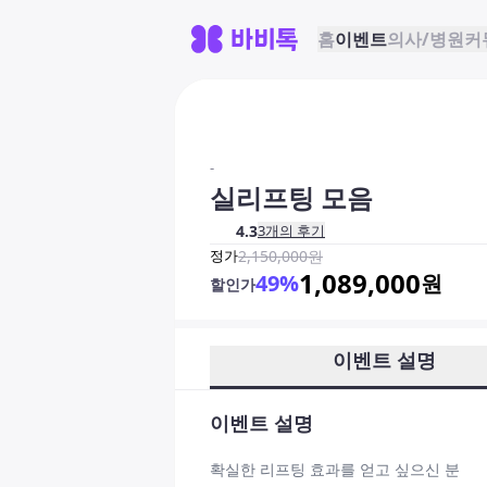
홈
이벤트
의사/병원
커
-
실리프팅 모음
4.3
3
개의 후기
정가
2,150,000
원
1,089,000
49
%
원
할인가
이벤트 설명
이벤트 설명
확실한 리프팅 효과를 얻고 싶으신 분