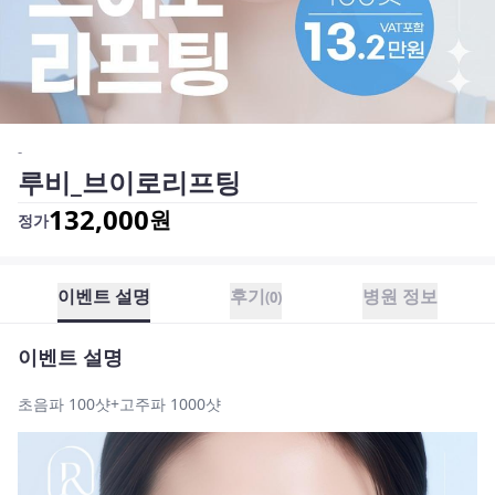
-
루비_브이로리프팅
132,000
원
정가
이벤트 설명
후기
병원 정보
(
0
)
이벤트 설명
초음파 100샷+고주파 1000샷