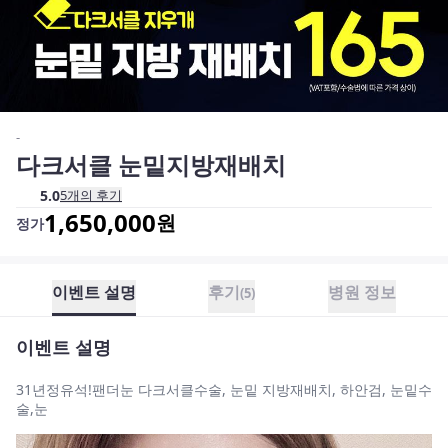
-
다크서클 눈밑지방재배치
5.0
5
개의 후기
1,650,000
원
정가
이벤트 설명
후기
병원 정보
(
5
)
이벤트 설명
31년정유석!팬더눈 다크서클수술, 눈밑 지방재배치, 하안검, 눈밑수
술,눈