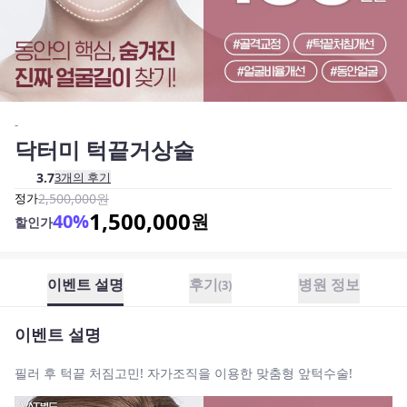
-
닥터미 턱끝거상술
3.7
3
개의 후기
정가
2,500,000
원
1,500,000
40
%
원
할인가
이벤트 설명
후기
병원 정보
(
3
)
이벤트 설명
필러 후 턱끝 처짐고민! 자가조직을 이용한 맞춤형 앞턱수술!