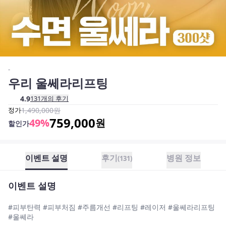
-
우리 울쎄라리프팅
4.9
131
개의 후기
정가
1,490,000
원
759,000
49
%
원
할인가
이벤트 설명
후기
병원 정보
(
131
)
이벤트 설명
#피부탄력 #피부처짐 #주름개선 #리프팅 #레이저 #울쎄라리프팅
#울쎄라