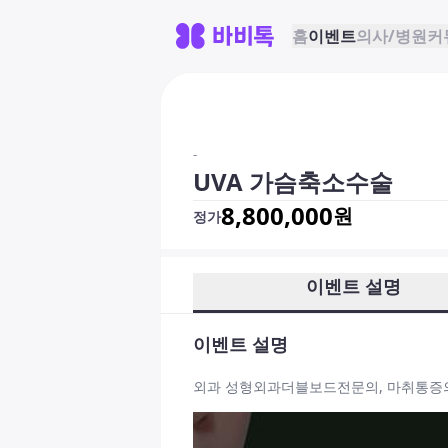
홈
이벤트
의사/병원
커
-
UVA 가슴축소수술
8,800,000
원
정가
이벤트 설명
이벤트 설명
외과 성형외과더블보드전문의, 마취통