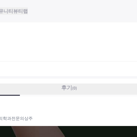
뮤니티
뷰티랩
후기
(
0
)
증의학과전문의상주