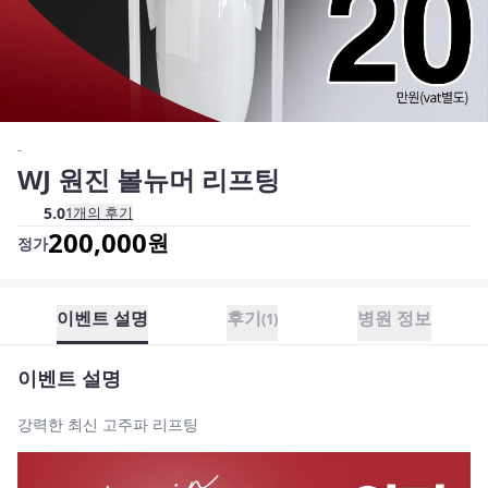
-
WJ 원진 볼뉴머 리프팅
5.0
1
개의 후기
200,000
원
정가
이벤트 설명
후기
병원 정보
(
1
)
이벤트 설명
강력한 최신 고주파 리프팅