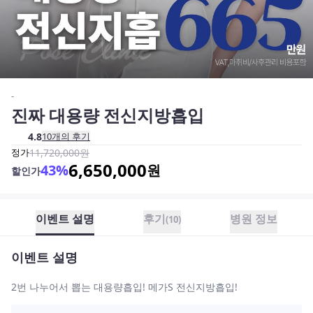
-
진짜 대용량 전신지방흡입
4.8
10
개의 후기
정가
11,720,000
원
6,650,000
43
%
원
할인가
이벤트 설명
후기
병원 정보
(
10
)
이벤트 설명
2번 나누어서 뽑는 대용량흡입! 메가S 전신지방흡입!