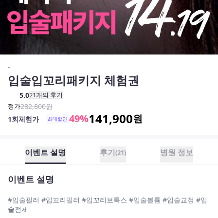
-
입술입꼬리패키지 체험권
5.0
21
개의 후기
정가
282,800
원
141,900
49
%
원
1회체험가
최대할인
이벤트 설명
후기
병원 정보
(
21
)
이벤트 설명
#입술필러 #입꼬리필러 #입꼬리보톡스 #입술볼륨 #입술교정 #입
술전체