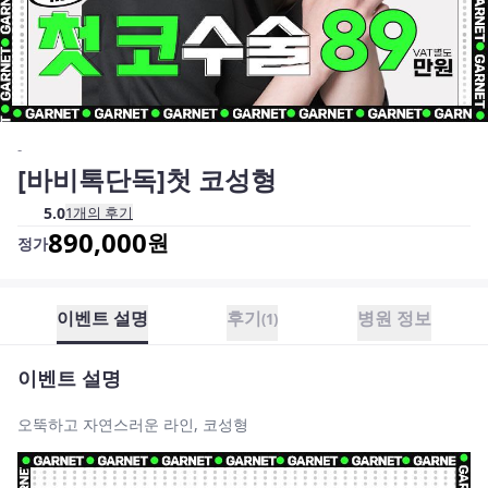
-
[바비톡단독]첫 코성형
5.0
1
개의 후기
890,000
원
정가
이벤트 설명
후기
병원 정보
(
1
)
이벤트 설명
오뚝하고 자연스러운 라인, 코성형