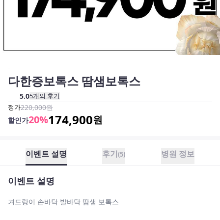
-
다한증보톡스 땀샘보톡스
5.0
5
개의 후기
정가
220,000
원
174,900
20
%
원
할인가
이벤트 설명
후기
병원 정보
(
5
)
이벤트 설명
겨드랑이 손바닥 발바닥 땀샘 보톡스