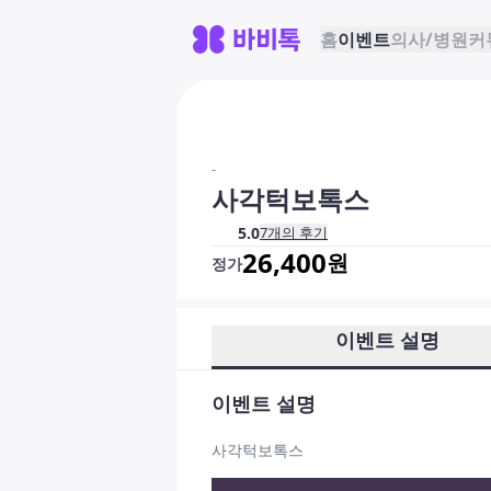
홈
이벤트
의사/병원
커
-
사각턱보톡스
5.0
7
개의 후기
26,400
원
정가
이벤트 설명
이벤트 설명
사각턱보톡스