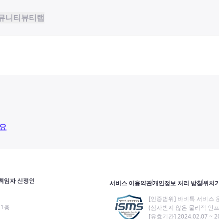
뮤니티
뷰티랩
요
책임자 신정인
서비스 이용약관
개인정보 처리 방침
위치기
[인증범위] 바비톡 서비스 
11층
(심사받지 않은 물리적 인프
[유효기간] 2024.02.07 ~ 20