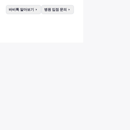
arrow_right
arrow_right
바비톡 알아보기
병원 입점 문의