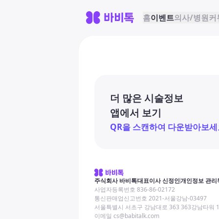
홈
이벤트
의사/병원
커
더 많은 시술정보
앱에서 보기
QR을 스캔하여 다운받아보세
주식회사 바비톡
대표이사 신정인
개인정보 관리
사업자등록번호 836-86-02172
통신판매업신고번호 2021-서울강남-03497
서울특별시 서초구 강남대로 363 363강남타워 
이메일 cs@babitalk.com