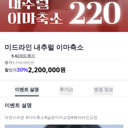
-
미드라인 내추럴 이마축소
5.0
2
개의 후기
정가
3,150,000
원
2,200,000
30
%
원
할인가
이벤트 설명
후기
병원 정보
(
2
)
이벤트 설명
자연스러운 #이마축소#넓은이마교정#헤어라인교정