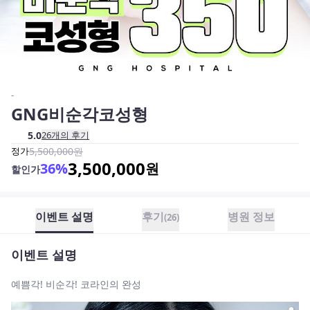
-
GNG비순각코성형
5.0
26
개의 후기
정가
5,500,000
원
3,500,000
36
%
원
할인가
이벤트 설명
후기
병원 정보
(
26
)
이벤트 설명
예쁨각! 비순각! 코라인의 완성