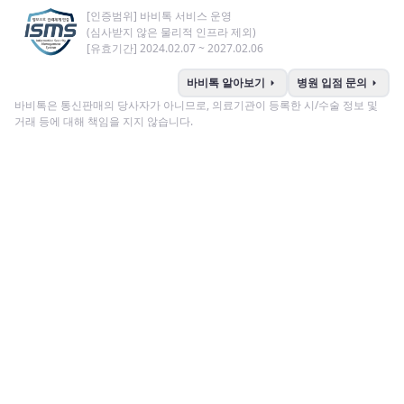
[인증범위] 바비톡 서비스 운영
(심사받지 않은 물리적 인프라 제외)
[유효기간] 2024.02.07 ~ 2027.02.06
arrow_right
arrow_right
바비톡 알아보기
병원 입점 문의
바비톡은 통신판매의 당사자가 아니므로, 의료기관이 등록한 시/수술 정보 및
거래 등에 대해 책임을 지지 않습니다.