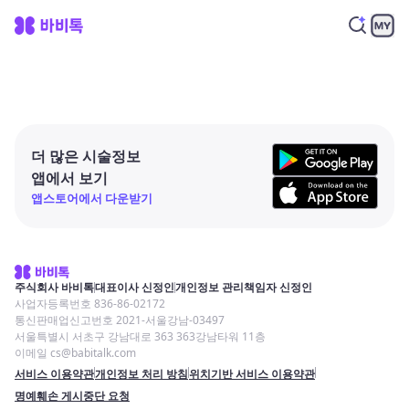
더 많은 시술정보
앱에서 보기
앱스토어에서 다운받기
주식회사 바비톡
대표이사 신정인
개인정보 관리책임자 신정인
사업자등록번호 836-86-02172
통신판매업신고번호 2021-서울강남-03497
서울특별시 서초구 강남대로 363 363강남타워 11층
이메일 cs@babitalk.com
서비스 이용약관
개인정보 처리 방침
위치기반 서비스 이용약관
명예훼손 게시중단 요청