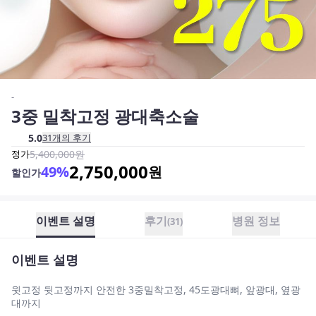
-
3중 밀착고정 광대축소술
5.0
31
개의 후기
정가
5,400,000
원
2,750,000
49
%
원
할인가
이벤트 설명
후기
병원 정보
(
31
)
이벤트 설명
윗고정 뒷고정까지 안전한 3중밀착고정, 45도광대뼈, 앞광대, 옆광
대까지