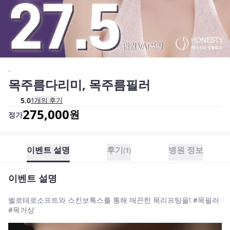
-
목주름다리미, 목주름필러
5.0
1
개의 후기
275,000
원
정가
이벤트 설명
후기
병원 정보
(
1
)
이벤트 설명
벨로테로소프트와 스킨보톡스를 통해 매끈한 목리프팅을! #목필러
#목거상