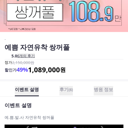
-
예쁨 자연유착 쌍꺼풀
5.0
6
개의 후기
정가
2,150,000
원
1,089,000
49
%
원
할인가
이벤트 설명
후기
병원 정보
(
6
)
이벤트 설명
예.쁨.발.사 자연유착 쌍꺼풀