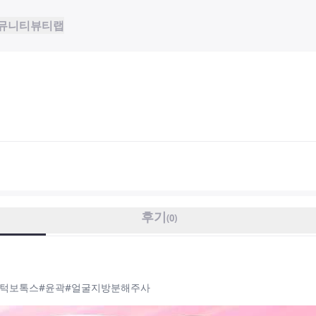
뮤니티
뷰티랩
후기
(
0
)
각턱보톡스#윤곽#얼굴지방분해주사