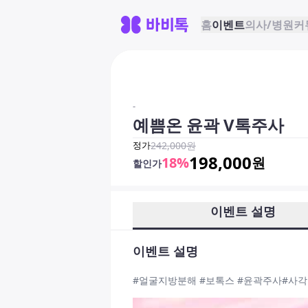
홈
이벤트
의사/병원
커
-
예쁨온 윤곽 V톡주사
정가
242,000
원
198,000
18
%
원
할인가
이벤트 설명
이벤트 설명
#얼굴지방분해 #보톡스 #윤곽주사#사